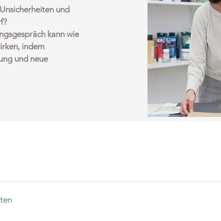
Unsicherheiten und
f?
ungsgespräch kann wie
irken, indem
erung und neue
rischen Weges, kommt meistens der Moment vor, die ge
ichkeit zu präsentieren. Man möchte sich für eine intere
ten
en oder man hat ein Ausstellungsprojekt vor. Groß oder