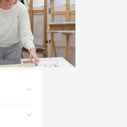
schaffene 
ssante 
 klein, ein 